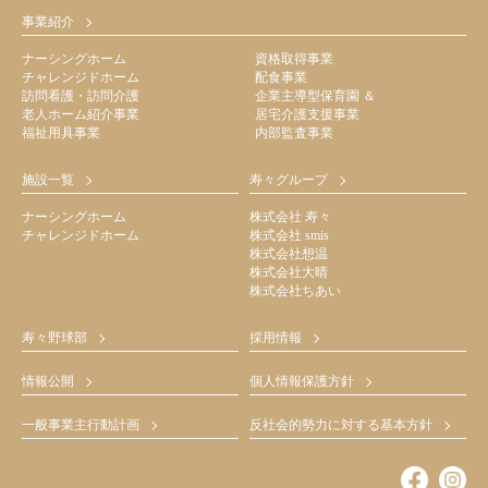
事業紹介
ナーシングホーム
資格取得事業
チャレンジドホーム
配食事業
訪問看護・訪問介護
企業主導型保育園 ＆
老人ホーム紹介事業
居宅介護支援事業
福祉用具事業
内部監査事業
施設一覧
寿々グループ
ナーシングホーム
株式会社 寿々
チャレンジドホーム
株式会社 smis
株式会社想温
株式会社大晴
株式会社ちあい
寿々野球部
採用情報
情報公開
個人情報保護方針
一般事業主行動計画
反社会的勢力に対する基本方針