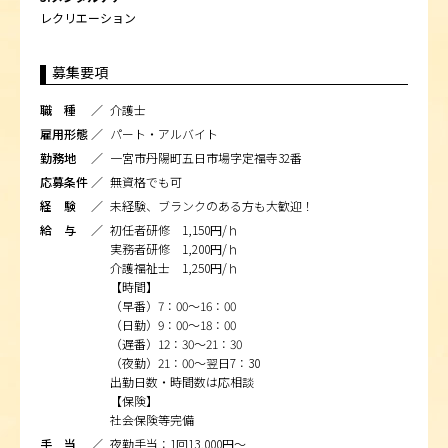
レクリエーション
募集要項
職 種 ／
介護士
雇用形態 ／
パート・アルバイト
勤務地 ／
一宮市丹陽町五日市場字定福寺32番
応募条件 ／
無資格でも可
経 験 ／
未経験、ブランクのある方も大歓迎！
給 与 ／
初任者研修 1,150円/ｈ
実務者研修 1,200円/ｈ
介護福祉士 1,250円/ｈ
【時間】
（早番）7：00～16：00
（日勤）9：00～18：00
（遅番）12：30～21：30
（夜勤）21：00～翌日7：30
出勤日数・時間数は応相談
【保険】
社会保険等完備
手 当 ／
夜勤手当：1回13,000円～