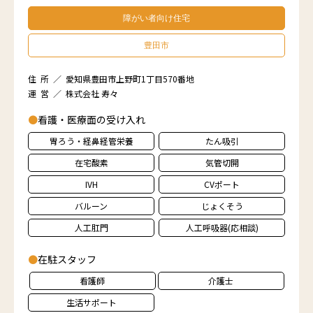
障がい者向け住宅
豊田市
住 所 ／ 愛知県豊田市上野町1丁目570番地
運 営 ／ 株式会社 寿々
●
看護・医療面の受け入れ
胃ろう・経鼻経管栄養
たん吸引
在宅酸素
気管切開
IVH
CVポート
バルーン
じょくそう
人工肛門
人工呼吸器(応相談)
●
在駐スタッフ
看護師
介護士
生活サポート