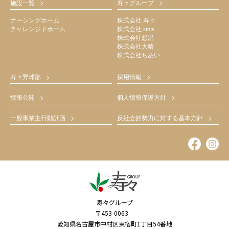
施設一覧
寿々グループ
ナーシングホーム
株式会社 寿々
チャレンジドホーム
株式会社 smis
株式会社想温
株式会社大晴
株式会社ちあい
寿々野球部
採用情報
情報公開
個人情報保護方針
一般事業主行動計画
反社会的勢力に対する基本方針
寿々グループ
〒453-0063
愛知県名古屋市中村区東宿町1丁目54番地