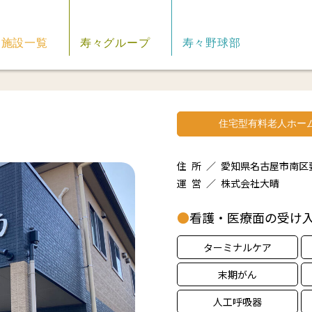
施設一覧
寿々グループ
寿々野球部
住宅型有料老人ホー
住 所 ／ 愛知県名古屋市南区
運 営 ／ 株式会社大晴
●
看護・医療面の受け
ターミナルケア
末期がん
人工呼吸器