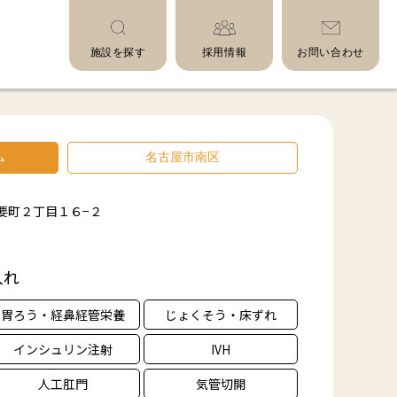
施設を探す
採用情報
お問い合わせ
ム
名古屋市南区
要町２丁目１６−２
入れ
胃ろう・経鼻経管栄養
じょくそう・床ずれ
インシュリン注射
IVH
人工肛門
気管切開