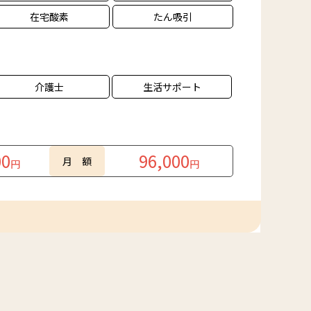
在宅酸素
たん吸引
介護士
生活サポート
00
96,000
月 額
円
円