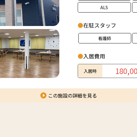
ALS
●
在駐スタッフ
看護師
●
入居費用
180,0
入居時
この施設の詳細を見る