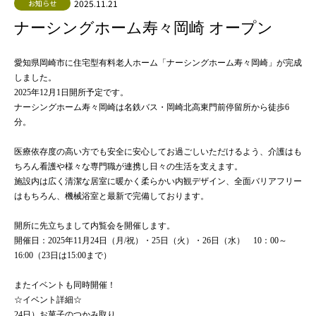
2025.11.21
お知らせ
ナーシングホーム寿々岡崎 オープン
愛知県岡崎市に住宅型有料老人ホーム「ナーシングホーム寿々岡崎」が完成
しました。
2025年12月1日開所予定です。
ナーシングホーム寿々岡崎は
名鉄バス・岡崎北高東門前停留所から徒歩6
分。
医療依存度の高い方でも安全に安心してお過ごしいただけるよう、介護はも
ちろん看護や様々な専門職が連携し日々の生活を支えます。
施設内は広く清潔な居室に暖かく柔らかい内観デザイン、全面バリアフリー
はもちろん、機械浴室と最新で完備しております。
開所に先立ちまして内覧会を開催します。
開催日：2025年11月24日（月/祝）・25日（火）・26日（水） 10：00～
16:00（23日は15:00まで）
またイベントも同時開催！
☆イベント詳細☆
24日）お菓子のつかみ取り