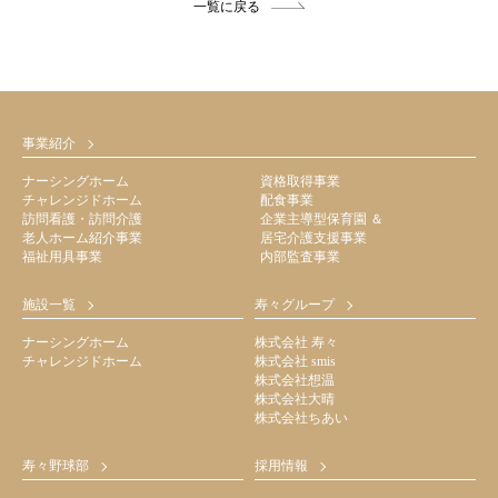
一覧に戻る
事業紹介
ナーシングホーム
資格取得事業
チャレンジドホーム
配食事業
訪問看護・訪問介護
企業主導型保育園 ＆
老人ホーム紹介事業
居宅介護支援事業
福祉用具事業
内部監査事業
施設一覧
寿々グループ
ナーシングホーム
株式会社 寿々
チャレンジドホーム
株式会社 smis
株式会社想温
株式会社大晴
株式会社ちあい
寿々野球部
採用情報